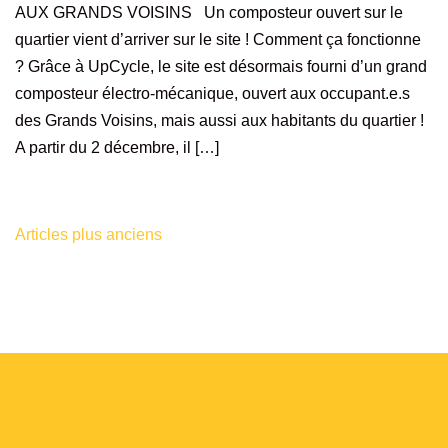
AUX GRANDS VOISINS Un composteur ouvert sur le
quartier vient d’arriver sur le site ! Comment ça fonctionne
? Grâce à UpCycle, le site est désormais fourni d’un grand
composteur électro-mécanique, ouvert aux occupant.e.s
des Grands Voisins, mais aussi aux habitants du quartier !
A partir du 2 décembre, il […]
Articles plus anciens
Navigation
des
articles