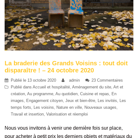
La braderie des Grands Voisins : tout doit
disparaître ! – 24 octobre 2020
Publié le
13 octobre 2020
admin
23 Commentaires
Publié dans
Accueil et hospitalité
,
Aménagement du site
,
Art et
création
,
Au programme
,
Au quotidien
,
Cuisine et repas
,
En
images
,
Engagement citoyen
,
Jeux et bien-être
,
Les invités
,
Les
temps forts
,
Les voisins
,
Nature en ville
,
Nouveaux usages
,
Travail et insertion
,
Valorisation et réemploi
Nous vous invitons à venir une dernière fois sur place,
pour acheter à petit prix les derniers objets et matériaux du