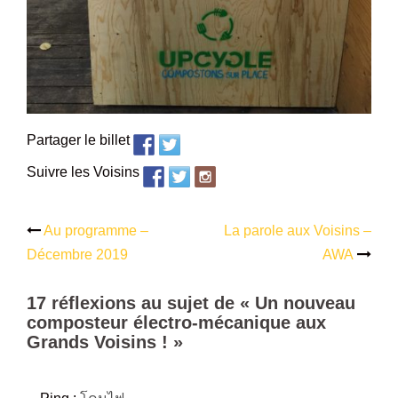
Partager le billet
Suivre les Voisins
Au programme –
La parole aux Voisins –
Navigation
Décembre 2019
AWA
d’article
17 réflexions au sujet de «
Un nouveau
composteur électro-mécanique aux
Grands Voisins !
»