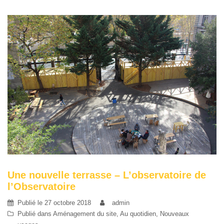
Une nouvelle terrasse – L’observatoire de
l’Observatoire
Publié le
27 octobre 2018
admin
Publié dans
Aménagement du site
,
Au quotidien
,
Nouveaux