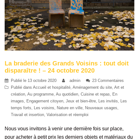
La braderie des Grands Voisins : tout doit
disparaître ! – 24 octobre 2020
Publié le
13 octobre 2020
admin
23 Commentaires
Publié dans
Accueil et hospitalité
,
Aménagement du site
,
Art et
création
,
Au programme
,
Au quotidien
,
Cuisine et repas
,
En
images
,
Engagement citoyen
,
Jeux et bien-être
,
Les invités
,
Les
temps forts
,
Les voisins
,
Nature en ville
,
Nouveaux usages
,
Travail et insertion
,
Valorisation et réemploi
Nous vous invitons à venir une dernière fois sur place,
pour acheter à petit prix les derniers objets et matériaux du