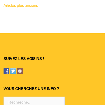
Articles plus anciens
Navigation
des
articles
SUIVEZ LES VOISINS !
VOUS CHERCHEZ UNE INFO ?
Rechercher :