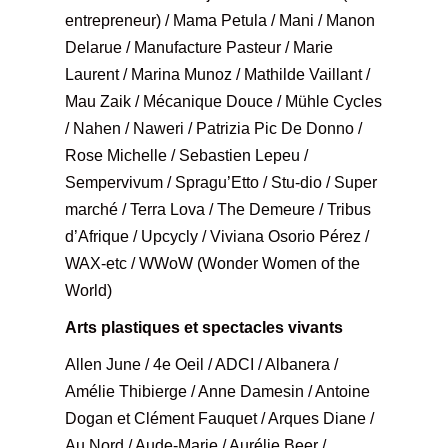
entrepreneur) / Mama Petula / Mani / Manon
Delarue / Manufacture Pasteur / Marie
Laurent / Marina Munoz / Mathilde Vaillant /
Mau Zaik / Mécanique Douce / Mühle Cycles
/ Nahen / Naweri / Patrizia Pic De Donno /
Rose Michelle / Sebastien Lepeu /
Sempervivum / Spragu’Etto / Stu-dio / Super
marché / Terra Lova / The Demeure / Tribus
d’Afrique / Upcycly / Viviana Osorio Pérez /
WAX-etc / WWoW (Wonder Women of the
World)
Arts plastiques et spectacles vivants
Allen June / 4e Oeil / ADCI / Albanera /
Amélie Thibierge / Anne Damesin / Antoine
Dogan et Clément Fauquet / Arques Diane /
Au Nord / Aude-Marie / Aurélie Beer /