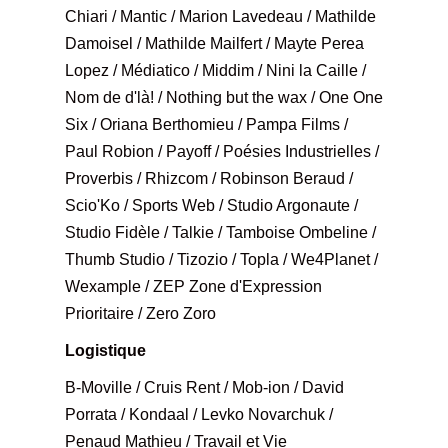
Chiari / Mantic / Marion Lavedeau / Mathilde
Damoisel / Mathilde Mailfert / Mayte Perea
Lopez / Médiatico / Middim / Nini la Caille /
Nom de d'là! / Nothing but the wax / One One
Six / Oriana Berthomieu / Pampa Films /
Paul Robion / Payoff / Poésies Industrielles /
Proverbis / Rhizcom / Robinson Beraud /
Scio'Ko / Sports Web / Studio Argonaute /
Studio Fidèle / Talkie / Tamboise Ombeline /
Thumb Studio / Tizozio / Topla / We4Planet /
Wexample / ZEP Zone d'Expression
Prioritaire / Zero Zoro
Logistique
B-Moville / Cruis Rent / Mob-ion / David
Porrata / Kondaal / Levko Novarchuk /
Penaud Mathieu / Travail et Vie