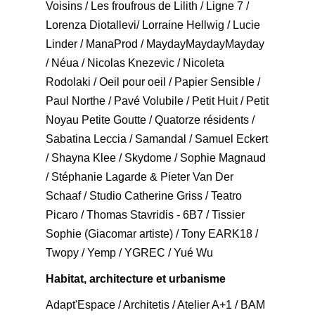
Voisins / Les froufrous de Lilith / Ligne 7 /
Lorenza Diotallevi/ Lorraine Hellwig / Lucie
Linder / ManaProd / MaydayMaydayMayday
/ Néua / Nicolas Knezevic / Nicoleta
Rodolaki / Oeil pour oeil / Papier Sensible /
Paul Northe / Pavé Volubile / Petit Huit / Petit
Noyau Petite Goutte / Quatorze résidents /
Sabatina Leccia / Samandal / Samuel Eckert
/ Shayna Klee / Skydome / Sophie Magnaud
/ Stéphanie Lagarde & Pieter Van Der
Schaaf / Studio Catherine Griss / Teatro
Picaro / Thomas Stavridis - 6B7 / Tissier
Sophie (Giacomar artiste) / Tony EARK18 /
Twopy / Yemp / YGREC / Yué Wu
Habitat, architecture et urbanisme
Adapt'Espace / Architetis / Atelier A+1 / BAM