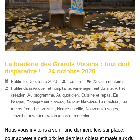
La braderie des Grands Voisins : tout doit
disparaître ! – 24 octobre 2020
Publié le
13 octobre 2020
admin
23 Commentaires
Publié dans
Accueil et hospitalité
,
Aménagement du site
,
Art et
création
,
Au programme
,
Au quotidien
,
Cuisine et repas
,
En
images
,
Engagement citoyen
,
Jeux et bien-être
,
Les invités
,
Les
temps forts
,
Les voisins
,
Nature en ville
,
Nouveaux usages
,
Travail et insertion
,
Valorisation et réemploi
Nous vous invitons à venir une dernière fois sur place,
pour acheter à petit prix les derniers objets et matériaux du