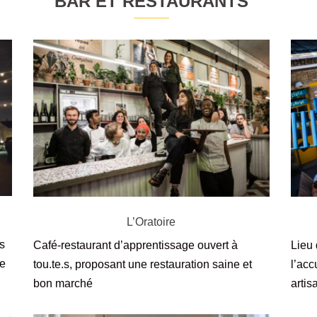
BAR ET RESTAURANTS
L’Oratoire
es
Café-restaurant d’apprentissage ouvert à
Lieu 
de
tou.te.s, proposant une restauration saine et
l’acc
bon marché
artis