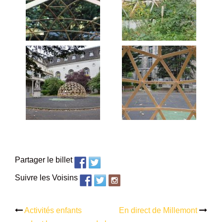
Partager le billet
Suivre les Voisins
Activités enfants
En direct de Millemont
Navigation