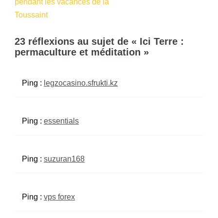
pendant les vacances de la
d’article
Toussaint
23 réflexions au sujet de «
Ici Terre :
permaculture et méditation
»
Ping :
legzocasino.sfrukti.kz
Ping :
essentials
Ping :
suzuran168
Ping :
vps forex