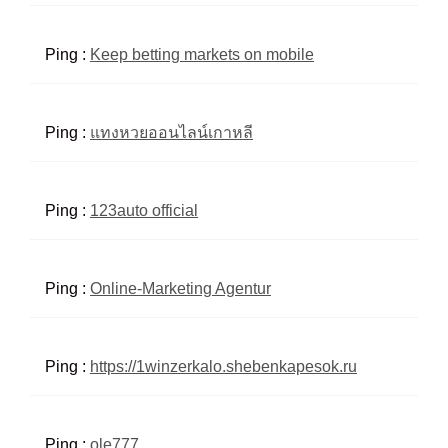
Ping :
Keep betting markets on mobile
Ping :
แทงหวยออนไลน์เกาหลี
Ping :
123auto official
Ping :
Online-Marketing Agentur
Ping :
https://1winzerkalo.shebenkapesok.ru
Ping :
ole777