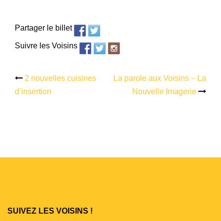
Partager le billet
Suivre les Voisins
2 nouvelles cuisines
La parole aux Voisins – La
Navigation
d’insertion
Nouvelle Imagerie
d’article
SUIVEZ LES VOISINS !