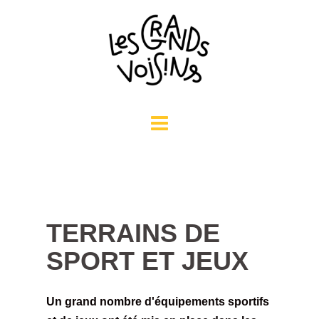
Aller
au
contenu
TERRAINS DE
SPORT ET JEUX
Un grand nombre d'équipements sportifs