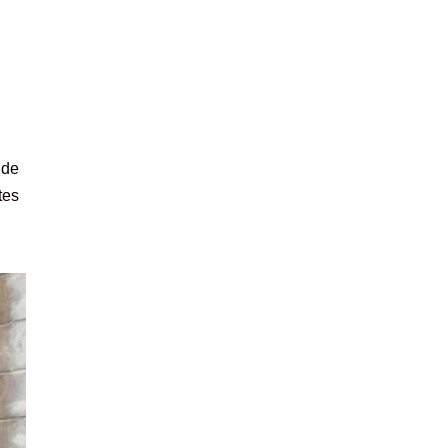
 de
tes