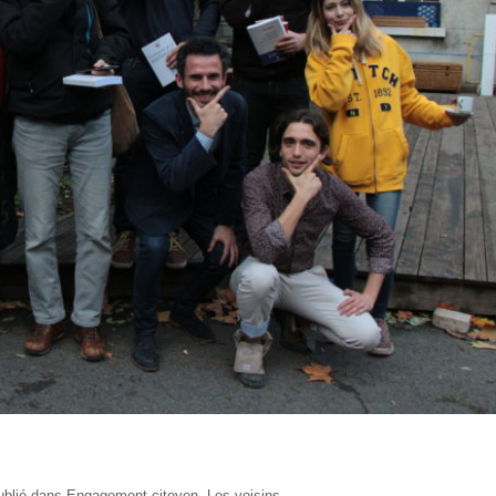
ublié dans
Engagement citoyen
,
Les voisins