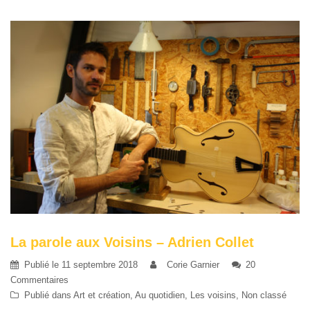
La parole aux Voisins – Adrien Collet
Publié le
11 septembre 2018
Corie Garnier
20
Commentaires
Publié dans
Art et création
,
Au quotidien
,
Les voisins
,
Non classé