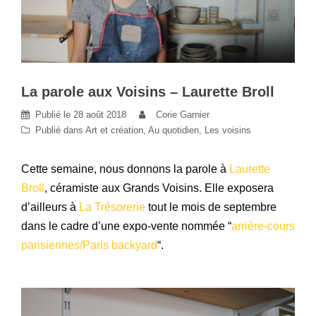
La parole aux Voisins – Laurette Broll
Publié le
28 août 2018
Corie Garnier
Publié dans
Art et création
,
Au quotidien
,
Les voisins
Cette semaine, nous donnons la parole à
Laurette
Broll
, céramiste aux Grands Voisins. Elle exposera
d’ailleurs à
La Trésorerie
tout le mois de septembre
dans le cadre d’une expo-vente nommée “
arrière-cours
parisiennes/Paris backyard
“.