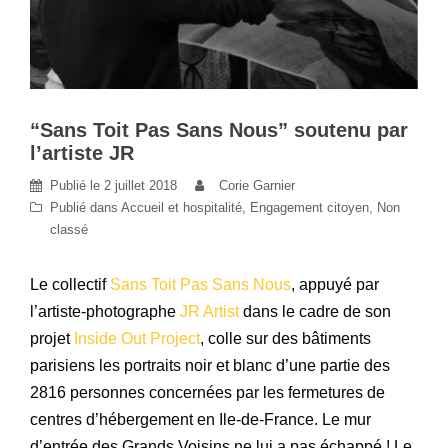
“Sans Toit Pas Sans Nous” soutenu par
l’artiste JR
Publié le
2 juillet 2018
Corie Garnier
Publié dans
Accueil et hospitalité
,
Engagement citoyen
,
Non
classé
Le collectif
Sans Toit Pas Sans Nous
, appuyé par
l’artiste-photographe
JR Artist
dans le cadre de son
projet
Inside Out Project
, colle sur des bâtiments
parisiens les portraits noir et blanc d’une partie des
2816 personnes concernées par les fermetures de
centres d’hébergement en Ile-de-France. Le mur
d’entrée des Grands Voisins ne lui a pas échappé ! Le