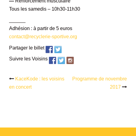
—
Renforcement musculaire
Tous les samedis – 10h30-11h30
______
Adhésion : à partir de 5 euros
contact@recyclerie-sportive.org
Partager le billet
Suivre les Voisins
KaceKode : les voisins
Programme de novembre
Navigation
en concert
2017
d’article