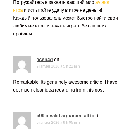
Погружайтесь в захватывающий мир
aviator
игра
и испытайте удачу в игре на деньги!
Каждый пользователь может быстро найти свои
любимые игры и начать играть без лишних
проблем.
aceh4d
dit :
9 janvier 2026 à 5 h 22 min
Remarkable! Its genuinely awesome article, I have
got much clear idea regarding from this post.
c99 invalid argument all to
dit :
9 janvier 2026 à 9 h 05 min