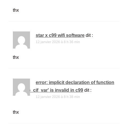
thx
star x c99 wifi software
dit :
12 janvier 2026 à 8 h 36 min
thx
error: implicit declaration of function
'ffi_prep_cif_var' is invalid in c99
dit :
12 janvier 2026 à 8 h 38 min
thx