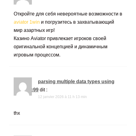
Откройте для себя невероятные возможности в
aviator 1win
и погрузитесь в захватывающий
мир азартных игр!
Казино Aviator привлекает игроков своей
оригинальной концепцией и динамичным
игровым процессом.
parsing multiple data types using
sscanf c99
dit :
12 janvier 2026 à 11 h 13 min
thx