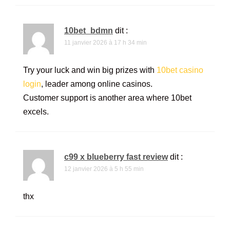
10bet_bdmn
dit :
11 janvier 2026 à 17 h 34 min
Try your luck and win big prizes with
10bet casino
login
, leader among online casinos.
Customer support is another area where 10bet
excels.
c99 x blueberry fast review
dit :
12 janvier 2026 à 5 h 55 min
thx