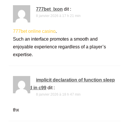
777bet_lxon
dit :
8 janvier 2026 à 17 h 21 min
777bet online casino
.
Such an interface promotes a smooth and
enjoyable experience regardless of a player’s
expertise.
implicit declaration of function sleep
is invalid in c99
dit :
8 janvier 2026 à 18 h 47 min
thx