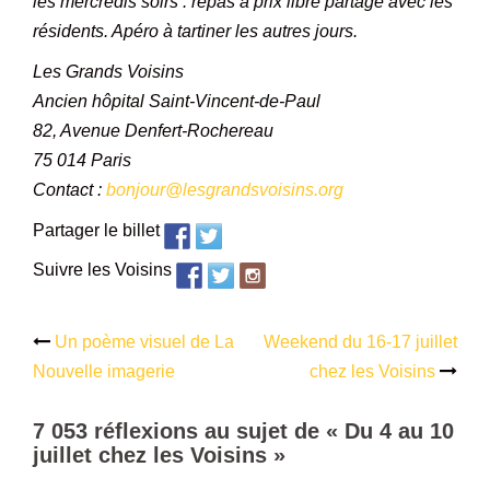
les mercredis soirs : repas à prix libre partagé avec les
résidents. Apéro à tartiner les autres jours.
Les Grands Voisins
Ancien hôpital Saint-Vincent-de-Paul
82, Avenue Denfert-Rochereau
75 014 Paris
Contact :
bonjour@lesgrandsvoisins.org
Partager le billet
Suivre les Voisins
Un poème visuel de La
Weekend du 16-17 juillet
Navigation
Nouvelle imagerie
chez les Voisins
d’article
7 053 réflexions au sujet de «
Du 4 au 10
juillet chez les Voisins
»