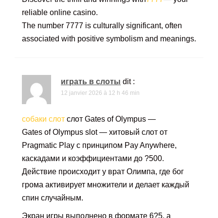
reliable online casino.
The number 7777 is culturally significant, often
associated with positive symbolism and meanings.
играть в слоты
dit :
12 janvier 2026 à 12 h 46 min
собаки слот
слот Gates of Olympus —
Gates of Olympus slot — хитовый слот от
Pragmatic Play с принципом Pay Anywhere,
каскадами и коэффициентами до ?500.
Действие происходит у врат Олимпа, где бог
грома активирует множители и делает каждый
спин случайным.
Экран игры выполнено в формате 6?5, а