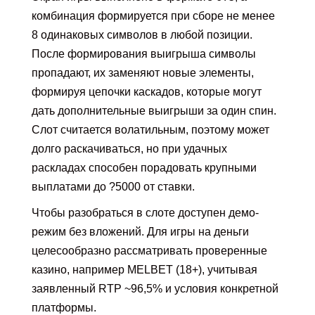
комбинация формируется при сборе не менее
8 одинаковых символов в любой позиции.
После формирования выигрыша символы
пропадают, их заменяют новые элементы,
формируя цепочки каскадов, которые могут
дать дополнительные выигрыши за один спин.
Слот считается волатильным, поэтому может
долго раскачиваться, но при удачных
раскладах способен порадовать крупными
выплатами до ?5000 от ставки.
Чтобы разобраться в слоте доступен демо-
режим без вложений. Для игры на деньги
целесообразно рассматривать проверенные
казино, например MELBET (18+), учитывая
заявленный RTP ~96,5% и условия конкретной
платформы.