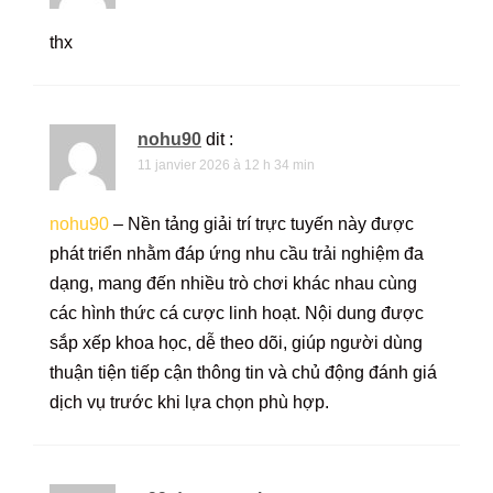
thx
nohu90
dit :
11 janvier 2026 à 12 h 34 min
nohu90
– Nền tảng giải trí trực tuyến này được
phát triển nhằm đáp ứng nhu cầu trải nghiệm đa
dạng, mang đến nhiều trò chơi khác nhau cùng
các hình thức cá cược linh hoạt. Nội dung được
sắp xếp khoa học, dễ theo dõi, giúp người dùng
thuận tiện tiếp cận thông tin và chủ động đánh giá
dịch vụ trước khi lựa chọn phù hợp.