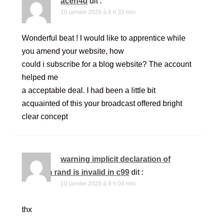
aceh4d
dit :
10 janvier 2026 à 8 h 33 min
Wonderful beat ! I would like to apprentice while
you amend your website, how
could i subscribe for a blog website? The account
helped me
a acceptable deal. I had been a little bit
acquainted of this your broadcast offered bright
clear concept
warning implicit declaration of
function rand is invalid in c99
dit :
10 janvier 2026 à 9 h 04 min
thx