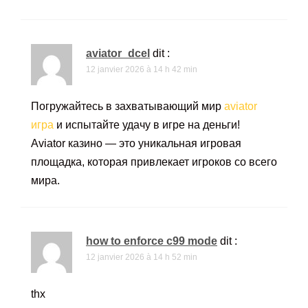
aviator_dcel
dit :
12 janvier 2026 à 14 h 42 min
Погружайтесь в захватывающий мир
aviator
игра
и испытайте удачу в игре на деньги!
Aviator казино — это уникальная игровая
площадка, которая привлекает игроков со всего
мира.
how to enforce c99 mode
dit :
12 janvier 2026 à 14 h 52 min
thx