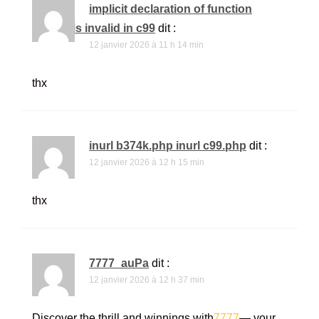
implicit declaration of function
syscall is invalid in c99
dit :
12 janvier 2026 à 11 h 14 min
thx
inurl b374k.php inurl c99.php
dit :
12 janvier 2026 à 12 h 15 min
thx
7777_auPa
dit :
12 janvier 2026 à 12 h 37 min
Discover the thrill and winnings with
7777
— your