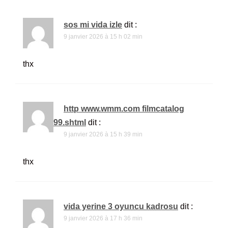
sos mi vida izle
dit :
9 janvier 2026 à 15 h 02 min
thx
http www.wmm.com filmcatalog
pages c99.shtml
dit :
9 janvier 2026 à 15 h 39 min
thx
vida yerine 3 oyuncu kadrosu
dit :
9 janvier 2026 à 17 h 36 min