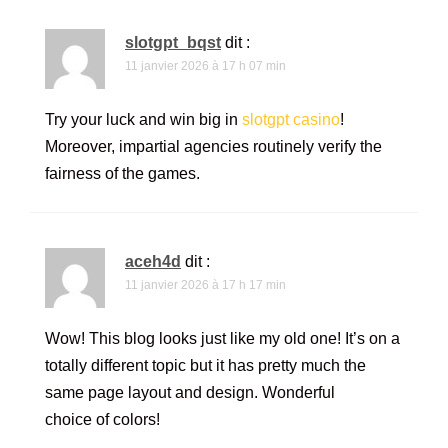
slotgpt_bqst
dit :
11 janvier 2026 à 17 h 07 min
Try your luck and win big in
slotgpt casino
!
Moreover, impartial agencies routinely verify the
fairness of the games.
aceh4d
dit :
11 janvier 2026 à 17 h 17 min
Wow! This blog looks just like my old one! It’s on a
totally different topic but it has pretty much the
same page layout and design. Wonderful
choice of colors!