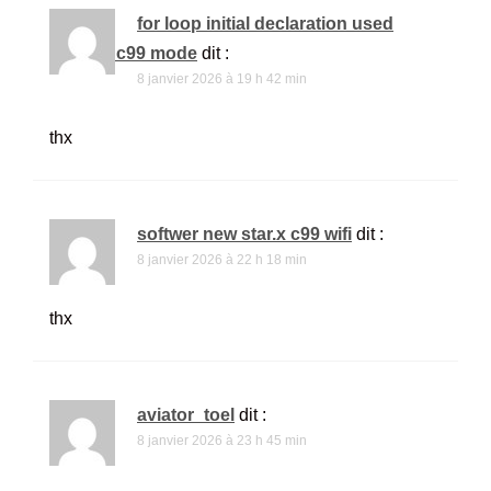
for loop initial declaration used
outside c99 mode
dit :
8 janvier 2026 à 19 h 42 min
thx
softwer new star.x c99 wifi
dit :
8 janvier 2026 à 22 h 18 min
thx
aviator_toel
dit :
8 janvier 2026 à 23 h 45 min