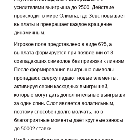
усилителями выигрыша до ?500. Действие
происходит в мире Олимпа, где Зевс повышает
выплаты и превращает каждое вращение
динамичным.
Игровое поле представлено в виде 6?5, а
выплата формируется при появлении от 8
совпадающих символов без привязки к линиям.
После формирования выигрыша символы
пропадают, сверху падают новые элементы,
активируя серии каскадных выигрышей,
которые могут дать дополнительные выигрыши
за один спин. Слот является волатильным,
поэтому способен долго молчать, но в
благоприятные моменты даёт крупные заносы
до 5000? ставки.