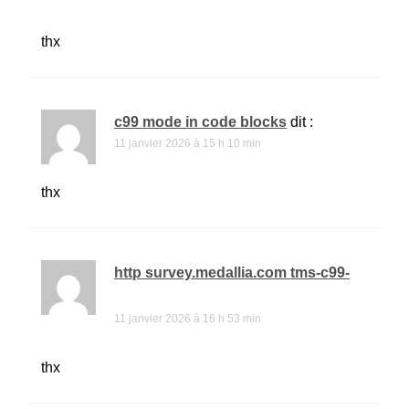
thx
c99 mode in code blocks
dit :
11 janvier 2026 à 15 h 10 min
thx
http survey.medallia.com tms-c99-
tkx
dit :
11 janvier 2026 à 16 h 53 min
thx