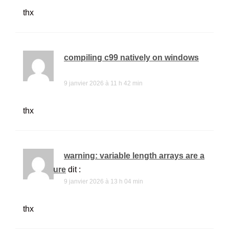
thx
compiling c99 natively on windows
dit :
9 janvier 2026 à 11 h 42 min
thx
warning: variable length arrays are a
c99 feature
dit :
9 janvier 2026 à 13 h 04 min
thx