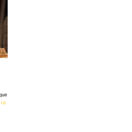
ique
u
ce