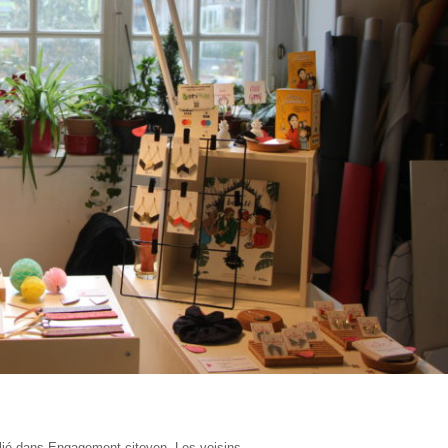
lié dans
Engagement citoyen
,
Les voisins