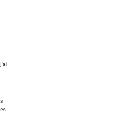
j’ai
es
res