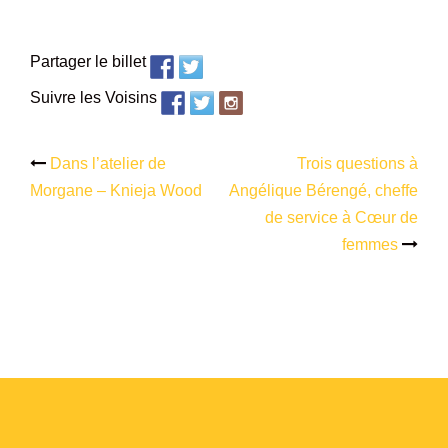
–
Partager le billet
Suivre les Voisins
Dans l’atelier de
Trois questions à
Navigation
Morgane – Knieja Wood
Angélique Bérengé, cheffe
d’article
de service à Cœur de
femmes